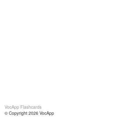
VocApp Flashcards
© Copyright 2026 VocApp
02-798 Mielczarskiego 8/58
Warsaw, Poland (EU)