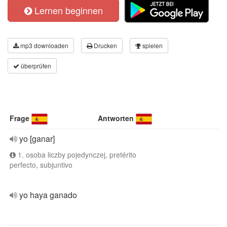
Lernen beginnen
mp3 downloaden
Drucken
spielen
überprüfen
Frage
Antworten
yo [ganar]
1. osoba liczby pojedynczej, pretérito
perfecto, subjuntivo
yo haya ganado