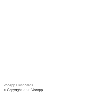
VocApp Flashcards
© Copyright 2026 VocApp
02-798 Mielczarskiego 8/58
Warsaw, Poland (EU)