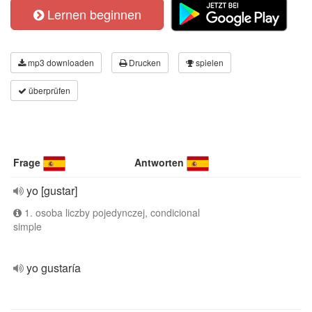
Lernen beginnen
mp3 downloaden
Drucken
spielen
überprüfen
Frage
Antworten
yo [gustar]
1. osoba liczby pojedynczej, condicional
simple
yo gustaría