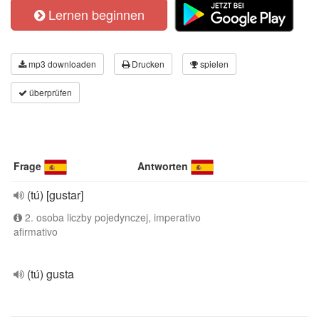
Lernen beginnen
mp3 downloaden
Drucken
spielen
überprüfen
Frage
Antworten
(tú) [gustar]
2. osoba liczby pojedynczej, imperativo
afirmativo
(tú) gusta