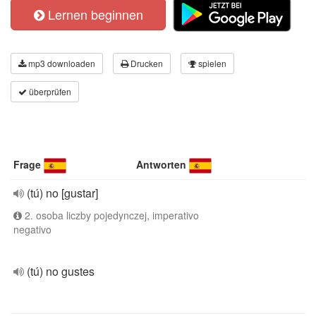
Lernen beginnen
mp3 downloaden
Drucken
spielen
überprüfen
Frage
Antworten
(tú) no [gustar]
2. osoba liczby pojedynczej, imperativo
negativo
(tú) no gustes