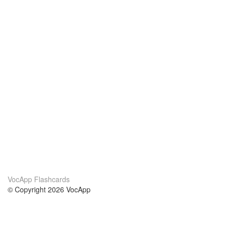
VocApp Flashcards
© Copyright 2026 VocApp
02-798 Mielczarskiego 8/58
Warsaw, Poland (EU)