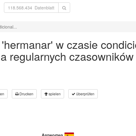
cional...
hermanar' w czasie condicio
a regularnych czasowników
en
Drucken
spielen
überprüfen
Antworten