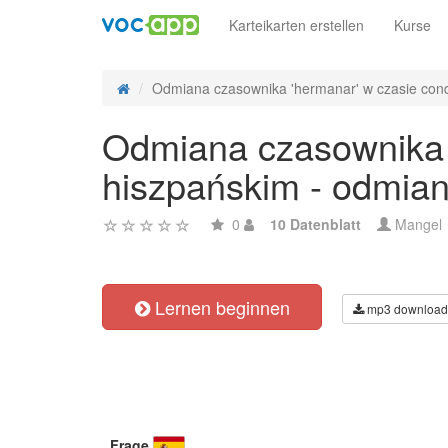
Karteikarten erstellen
Kurse
Odmiana czasownika 'hermanar' w czasie condi
Odmiana czasownika '
hiszpańskim - odmian
0
10 Datenblatt
Mangel
Lernen beginnen
mp3 download
Frage