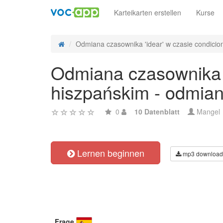
Karteikarten erstellen
Kurse
Odmiana czasownika 'idear' w czasie condiciona
Odmiana czasownika '
hiszpańskim - odmian
0
10 Datenblatt
Mangel
Lernen beginnen
mp3 download
Frage