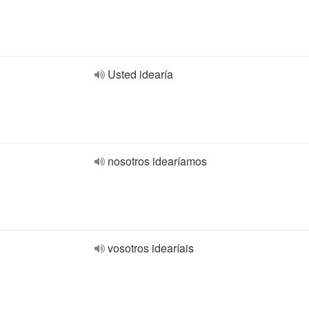
Usted idearía
nosotros idearíamos
vosotros idearíais