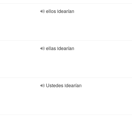
ellos idearían
ellas idearían
Ustedes idearían