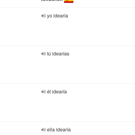
yo idearía
tú idearías
él idearía
ella idearía