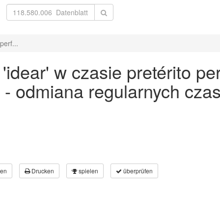
erf...
dear' w czasie pretérito per
 - odmiana regularnych cz
en
Drucken
spielen
überprüfen