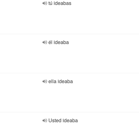
tú ideabas
él ideaba
ella ideaba
Usted ideaba