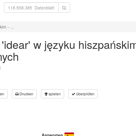
im - ...
idear' w języku hiszpański
nych
l
en
Drucken
spielen
überprüfen
Antworten