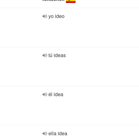
yo ideo
tú ideas
él idea
ella idea