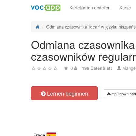
Karteikarten erstellen
Kurse
Odmiana czasownika 'idear' w języku hiszpańsk
Odmiana czasownika '
czasowników regular
0
196 Datenblatt
Mange
Lernen beginnen
mp3 download
Frage