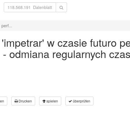
perf...
mpetrar' w czasie futuro per
 - odmiana regularnych cz
en
Drucken
spielen
überprüfen