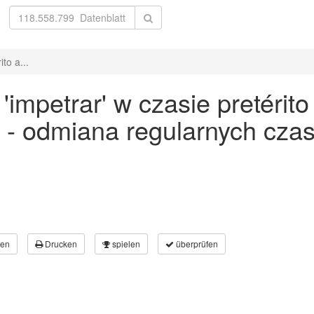
to a...
mpetrar' w czasie pretérito a
 - odmiana regularnych cz
en
Drucken
spielen
überprüfen