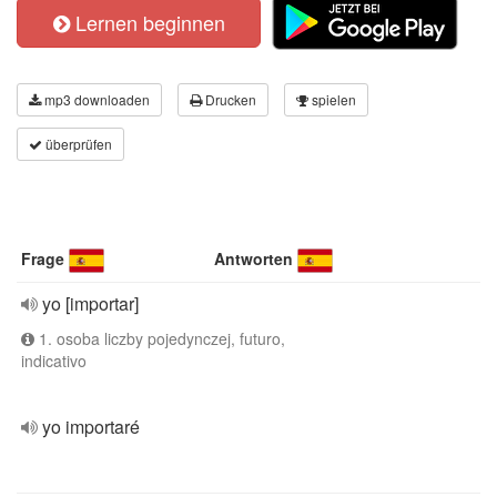
Lernen beginnen
mp3 downloaden
Drucken
spielen
überprüfen
Frage
Antworten
yo [importar]
1. osoba liczby pojedynczej, futuro,
indicativo
yo importaré