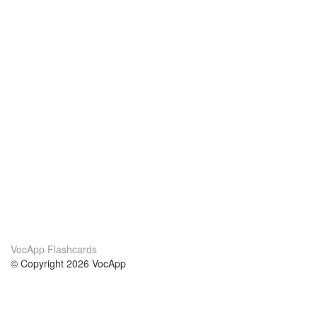
VocApp Flashcards
© Copyright 2026 VocApp
02-798 Mielczarskiego 8/58
Warsaw, Poland (EU)