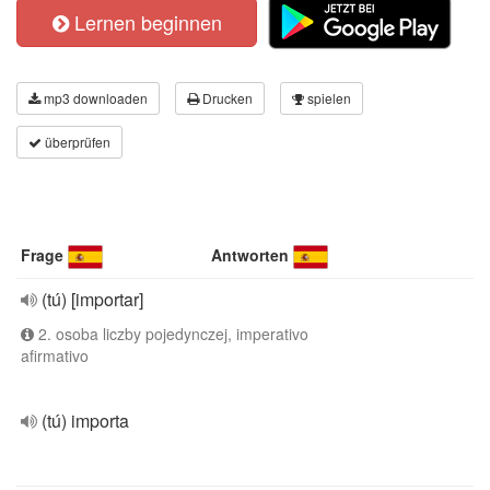
Lernen beginnen
mp3 downloaden
Drucken
spielen
überprüfen
Frage
Antworten
(tú) [importar]
2. osoba liczby pojedynczej, imperativo
afirmativo
(tú) importa