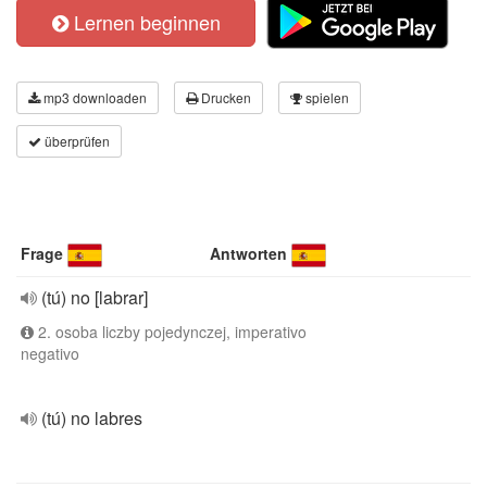
Lernen beginnen
mp3 downloaden
Drucken
spielen
überprüfen
Frage
Antworten
(tú) no [labrar]
2. osoba liczby pojedynczej, imperativo
negativo
(tú) no labres