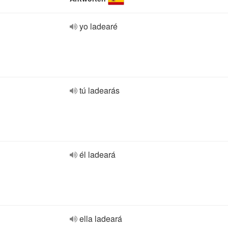
yo ladearé
tú ladearás
él ladeará
ella ladeará