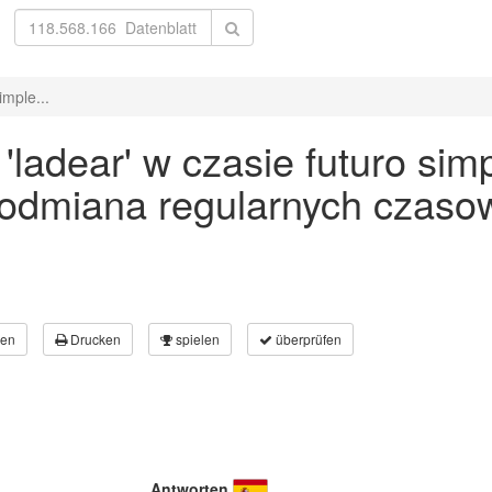
mple...
adear' w czasie futuro simpl
 odmiana regularnych czaso
en
Drucken
spielen
überprüfen
Antworten