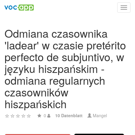
Toggl
navig
Odmiana czasownika
'ladear' w czasie pretérito
perfecto de subjuntivo, w
języku hiszpańskim -
odmiana regularnych
czasowników
hiszpańskich
0
10 Datenblatt
Mangel