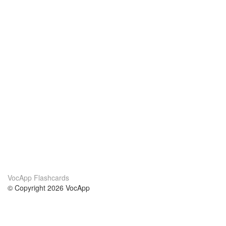
VocApp Flashcards
© Copyright 2026 VocApp
02-798 Mielczarskiego 8/58
Warsaw, Poland (EU)