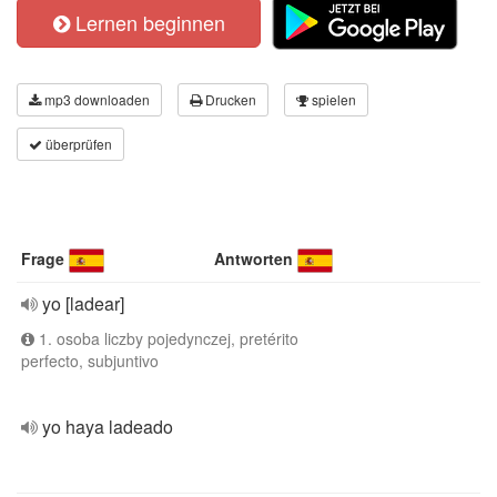
Lernen beginnen
mp3 downloaden
Drucken
spielen
überprüfen
Frage
Antworten
yo [ladear]
1. osoba liczby pojedynczej, pretérito
perfecto, subjuntivo
yo haya ladeado