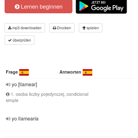
Lernen beginnen
mp3 downloaden
Drucken
spielen
überprüfen
Frage
Antworten
yo [llamear]
1. osoba liczby pojedynczej, condicional
simple
yo llamearía