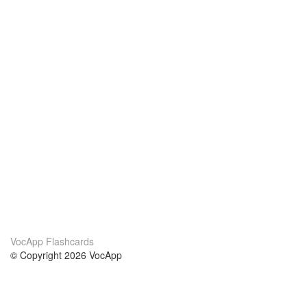
VocApp Flashcards
© Copyright 2026 VocApp
02-798 Mielczarskiego 8/58
Warsaw, Poland (EU)