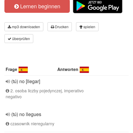
Lernen beginnen
mp3 downloaden
Drucken
spielen
überprüfen
Frage
Antworten
(tú) no [llegar]
2. osoba liczby pojedynczej, imperativo
negativo
(tú) no llegues
czasownik nieregularny