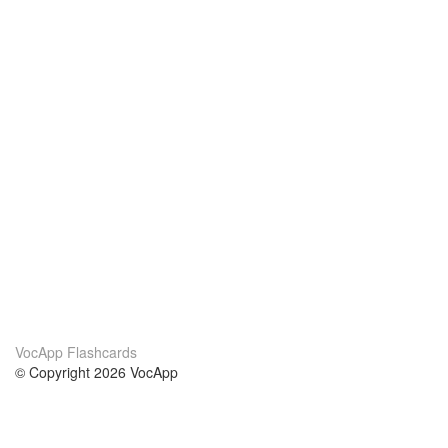
VocApp Flashcards
© Copyright 2026 VocApp
02-798 Mielczarskiego 8/58
Warsaw, Poland (EU)