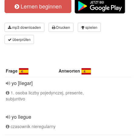
Lernen beginnen
mp3 downloaden
Drucken
spielen
überprüfen
Frage
Antworten
yo [llegar]
1. osoba liczby pojedynczej, presente,
subjuntivo
yo llegue
czasownik nieregularny