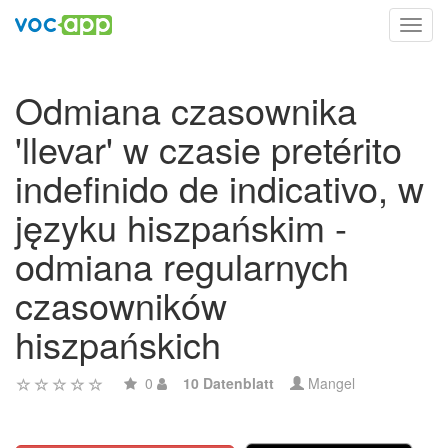
Toggl
navig
Odmiana czasownika
'llevar' w czasie pretérito
indefinido de indicativo, w
języku hiszpańskim -
odmiana regularnych
czasowników
hiszpańskich
0
10 Datenblatt
Mangel