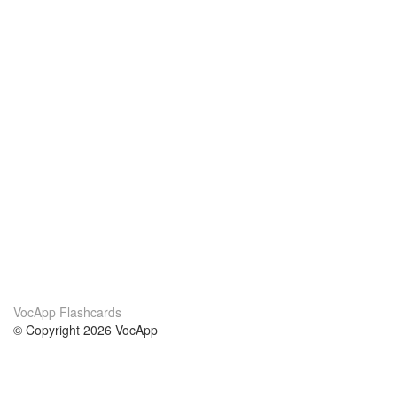
VocApp Flashcards
© Copyright 2026 VocApp
02-798 Mielczarskiego 8/58
Warsaw, Poland (EU)