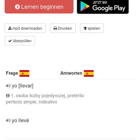
Lernen beginnen
mp3 downloaden
Drucken
spielen
überprüfen
Frage
Antworten
yo [llevar]
1. osoba liczby pojedynczej, pretérito
perfecto simple, indicativo
yo llevé