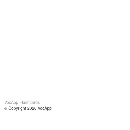
VocApp Flashcards
© Copyright 2026 VocApp
02-798 Mielczarskiego 8/58
Warsaw, Poland (EU)