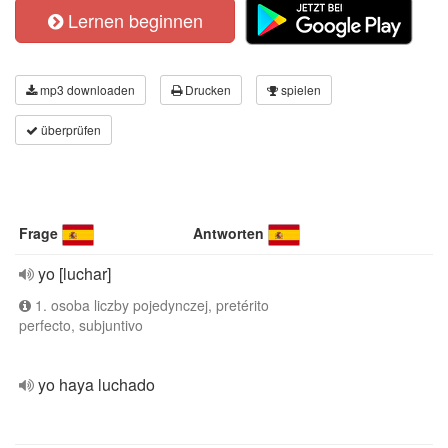
Lernen beginnen
mp3 downloaden
Drucken
spielen
überprüfen
Frage
Antworten
yo [luchar]
1. osoba liczby pojedynczej, pretérito
perfecto, subjuntivo
yo haya luchado