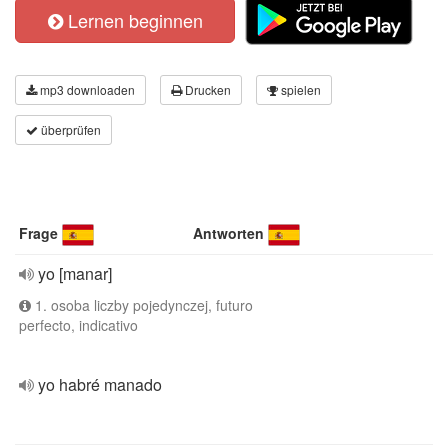
Lernen beginnen
mp3 downloaden
Drucken
spielen
überprüfen
Frage
Antworten
yo [manar]
1. osoba liczby pojedynczej, futuro
perfecto, indicativo
yo habré manado