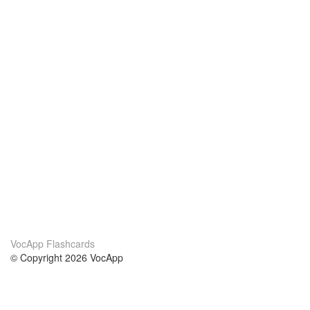
VocApp Flashcards
© Copyright 2026 VocApp
02-798 Mielczarskiego 8/58
Warsaw, Poland (EU)