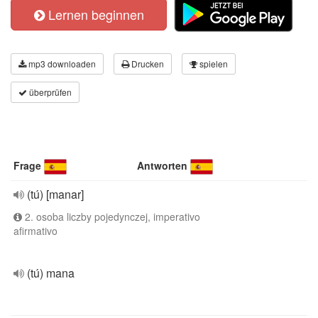
Lernen beginnen
mp3 downloaden
Drucken
spielen
überprüfen
Frage
Antworten
(tú) [manar]
2. osoba liczby pojedynczej, imperativo
afirmativo
(tú) mana