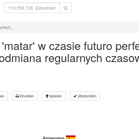
fect...
atar' w czasie futuro perfe
 odmiana regularnych czaso
en
Drucken
spielen
überprüfen
Antworten