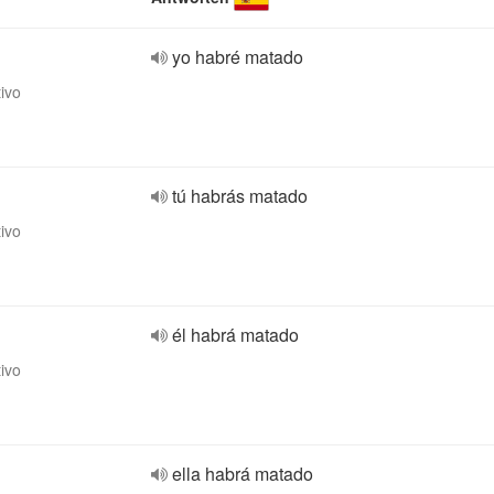
yo habré matado
tivo
tú habrás matado
tivo
él habrá matado
tivo
ella habrá matado