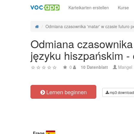
Karteikarten erstellen
Kurse
Odmiana czasownika 'matar' w czasie futuro per
Odmiana czasownika 'm
języku hiszpańskim -
0
10 Datenblatt
Mangel
Lernen beginnen
mp3 download
Frage