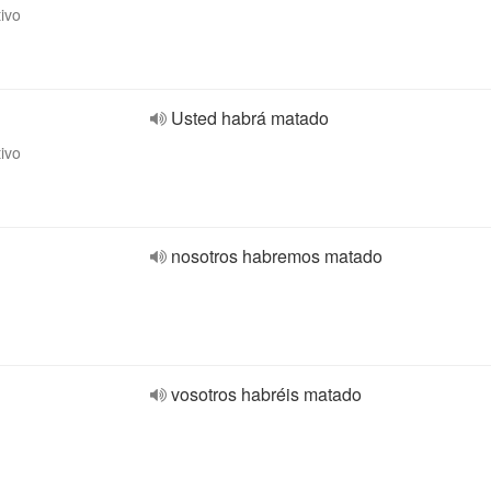
tivo
Usted habrá matado
tivo
nosotros habremos matado
vosotros habréis matado