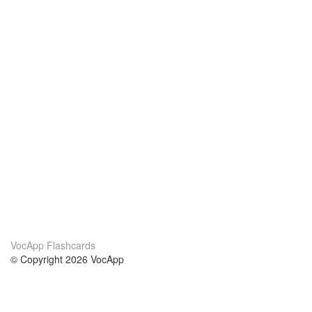
VocApp Flashcards
© Copyright 2026 VocApp
02-798 Mielczarskiego 8/58
Warsaw, Poland (EU)