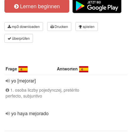
Lernen beginnen
mp3 downloaden
Drucken
spielen
überprüfen
Frage
Antworten
yo [mejorar]
1. osoba liczby pojedynczej, pretérito
perfecto, subjuntivo
yo haya mejorado