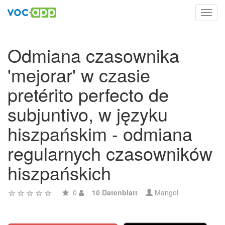
Toggl
navig
Odmiana czasownika
'mejorar' w czasie
pretérito perfecto de
subjuntivo, w języku
hiszpańskim - odmiana
regularnych czasowników
hiszpańskich
0
10 Datenblatt
Mangel