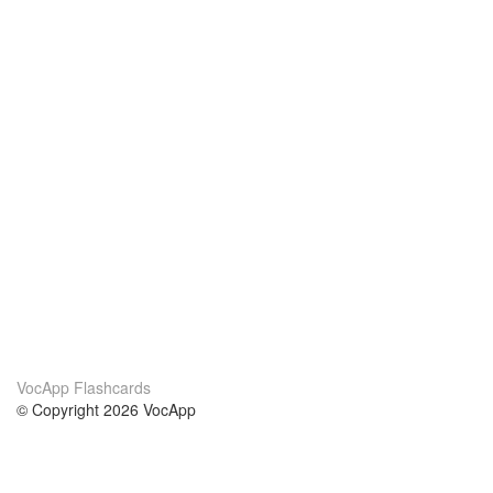
VocApp Flashcards
© Copyright 2026 VocApp
02-798 Mielczarskiego 8/58
Warsaw, Poland (EU)