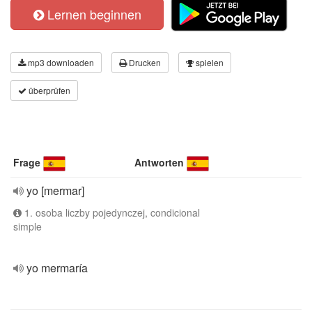
Lernen beginnen
mp3 downloaden
Drucken
spielen
überprüfen
Frage
Antworten
yo [mermar]
1. osoba liczby pojedynczej, condicional
simple
yo mermaría