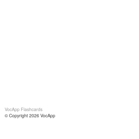
VocApp Flashcards
© Copyright 2026 VocApp
02-798 Mielczarskiego 8/58
Warsaw, Poland (EU)