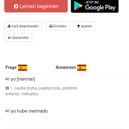
Lernen beginnen
mp3 downloaden
Drucken
spielen
überprüfen
Frage
Antworten
yo [mermar]
1. osoba liczby pojedynczej, pretérito
anterior, indicativo
yo hube mermado