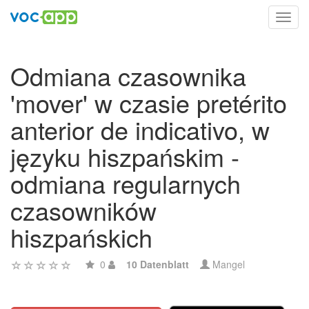
Toggl
navig
Odmiana czasownika
'mover' w czasie pretérito
anterior de indicativo, w
języku hiszpańskim -
odmiana regularnych
czasowników
hiszpańskich
0
10 Datenblatt
Mangel