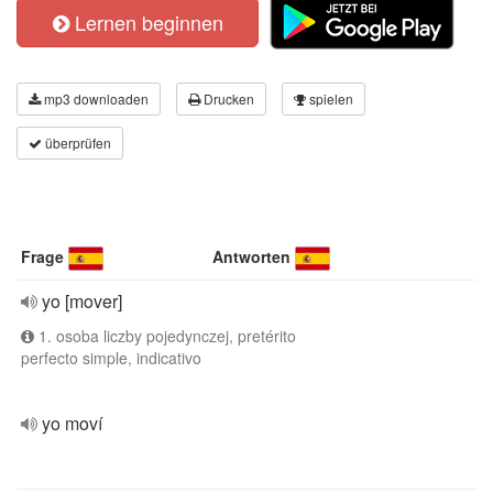
Lernen beginnen
mp3 downloaden
Drucken
spielen
überprüfen
Frage
Antworten
yo [mover]
1. osoba liczby pojedynczej, pretérito
perfecto simple, indicativo
yo moví