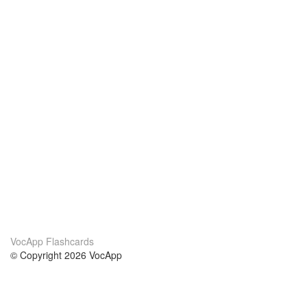
VocApp Flashcards
© Copyright 2026 VocApp
02-798 Mielczarskiego 8/58
Warsaw, Poland (EU)