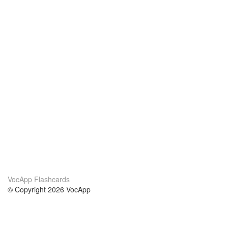
VocApp Flashcards
© Copyright 2026 VocApp
02-798 Mielczarskiego 8/58
Warsaw, Poland (EU)