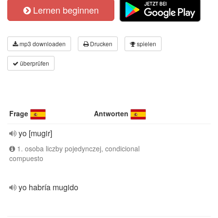
Lernen beginnen
mp3 downloaden
Drucken
spielen
überprüfen
Frage
Antworten
yo [mugir]
1. osoba liczby pojedynczej, condicional
compuesto
yo habría mugido