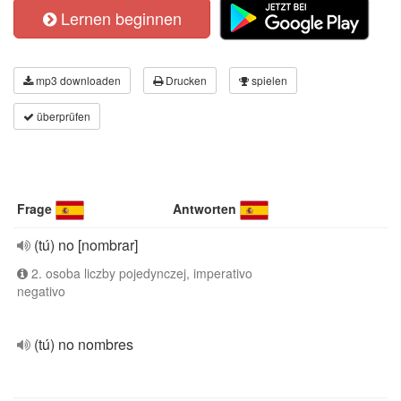
Lernen beginnen
mp3 downloaden
Drucken
spielen
überprüfen
Frage
Antworten
(tú) no [nombrar]
2. osoba liczby pojedynczej, imperativo
negativo
(tú) no nombres