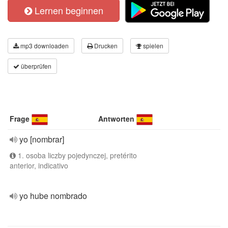
Lernen beginnen
mp3 downloaden
Drucken
spielen
überprüfen
Frage
Antworten
yo [nombrar]
1. osoba liczby pojedynczej, pretérito
anterior, indicativo
yo hube nombrado