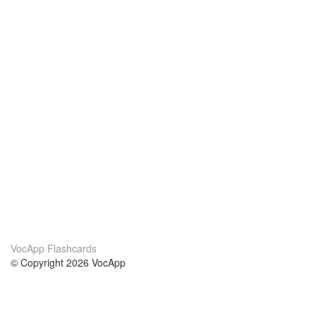
VocApp Flashcards
© Copyright 2026 VocApp
02-798 Mielczarskiego 8/58
Warsaw, Poland (EU)