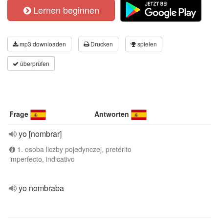
Lernen beginnen
mp3 downloaden
Drucken
spielen
überprüfen
Frage
Antworten
yo [nombrar]
1. osoba liczby pojedynczej, pretérito
imperfecto, indicativo
yo nombraba