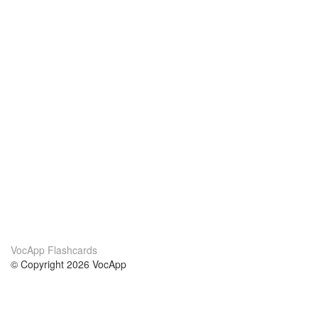
VocApp Flashcards
© Copyright 2026 VocApp
02-798 Mielczarskiego 8/58
Warsaw, Poland (EU)