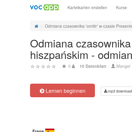
Karteikarten erstellen
Kurse
Odmiana czasownika 'omitir' w czasie Presente
Odmiana czasownika 'o
hiszpańskim - odmian
0
10 Datenblatt
Mangel
Lernen beginnen
mp3 download
Frage