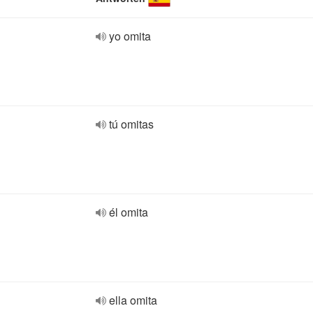
yo omita
tú omitas
él omita
ella omita