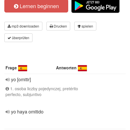
Lernen beginnen
mp3 downloaden
Drucken
spielen
überprüfen
Frage
Antworten
yo [omitir]
1. osoba liczby pojedynczej, pretérito
perfecto, subjuntivo
yo haya omitido