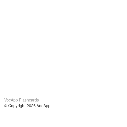
VocApp Flashcards
© Copyright 2026 VocApp
02-798 Mielczarskiego 8/58
Warsaw, Poland (EU)