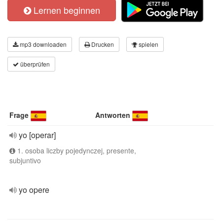
Lernen beginnen
mp3 downloaden
Drucken
spielen
überprüfen
Frage
Antworten
yo [operar]
1. osoba liczby pojedynczej, presente,
subjuntivo
yo opere