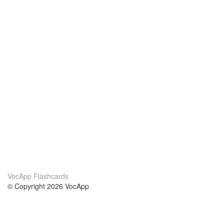
VocApp Flashcards
© Copyright 2026 VocApp
02-798 Mielczarskiego 8/58
Warsaw, Poland (EU)