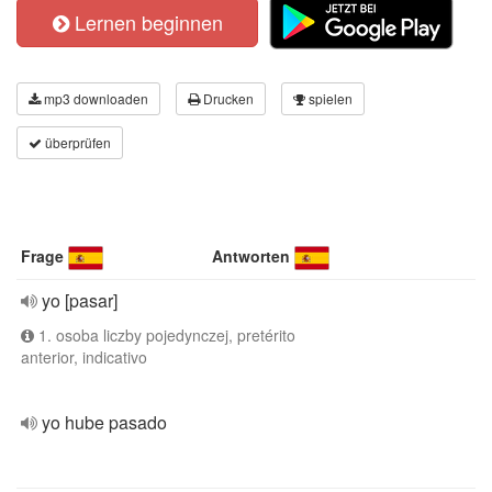
Lernen beginnen
mp3 downloaden
Drucken
spielen
überprüfen
Frage
Antworten
yo [pasar]
1. osoba liczby pojedynczej, pretérito
anterior, indicativo
yo hube pasado