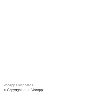
VocApp Flashcards
© Copyright 2026 VocApp
02-798 Mielczarskiego 8/58
Warsaw, Poland (EU)