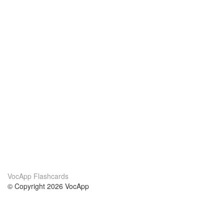
VocApp Flashcards
© Copyright 2026 VocApp
02-798 Mielczarskiego 8/58
Warsaw, Poland (EU)