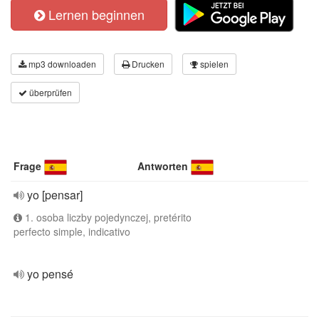
Lernen beginnen
mp3 downloaden
Drucken
spielen
überprüfen
Frage
Antworten
yo [pensar]
1. osoba liczby pojedynczej, pretérito
perfecto simple, indicativo
yo pensé