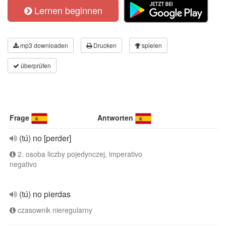
Lernen beginnen
mp3 downloaden
Drucken
spielen
überprüfen
Frage
Antworten
(tú) no [perder]
2. osoba liczby pojedynczej, imperativo
negativo
(tú) no pierdas
czasownik nieregularny