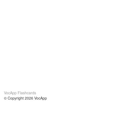
VocApp Flashcards
© Copyright 2026 VocApp
02-798 Mielczarskiego 8/58
Warsaw, Poland (EU)