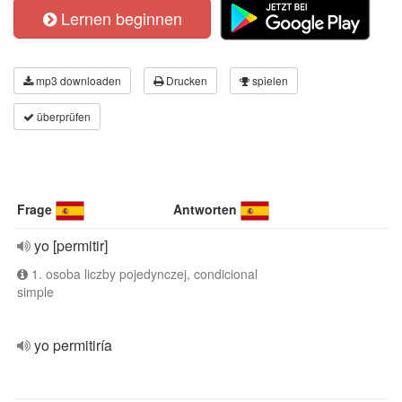
Lernen beginnen
mp3 downloaden
Drucken
spielen
überprüfen
Frage
Antworten
yo [permitir]
1. osoba liczby pojedynczej, condicional
simple
yo permitiría