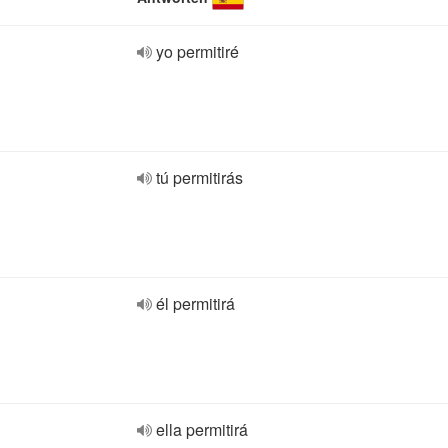
yo permitiré
tú permitirás
él permitirá
ella permitirá