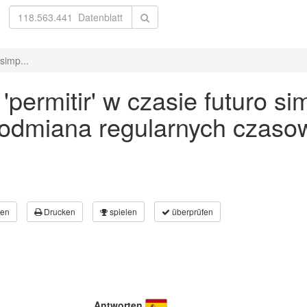
simp...
ermitir' w czasie futuro sim
 odmiana regularnych czaso
en
Drucken
spielen
überprüfen
Antworten