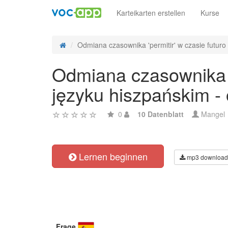
Karteikarten erstellen
Kurse
Odmiana czasownika 'permitir' w czasie futuro 
Odmiana czasownika 'p
języku hiszpańskim -
0
10 Datenblatt
Mangel
Lernen beginnen
mp3 download
Frage