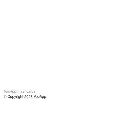
VocApp Flashcards
© Copyright 2026 VocApp
02-798 Mielczarskiego 8/58
Warsaw, Poland (EU)