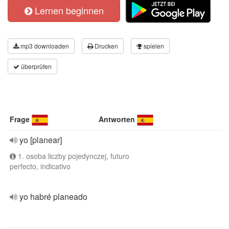
Lernen beginnen
mp3 downloaden
Drucken
spielen
überprüfen
Frage
Antworten
yo [planear]
1. osoba liczby pojedynczej, futuro
perfecto, indicativo
yo habré planeado