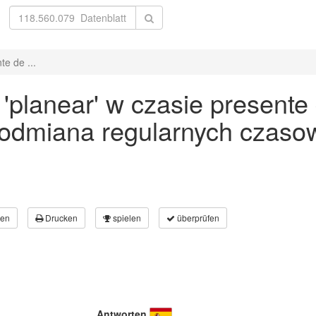
e de ...
lanear' w czasie presente d
 odmiana regularnych czaso
en
Drucken
spielen
überprüfen
Antworten