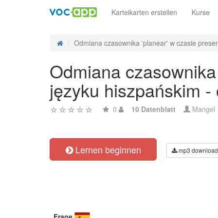
Karteikarten erstellen
Kurse
Odmiana czasownika 'planear' w czasie present
Odmiana czasownika 'p
języku hiszpańskim -
0
10 Datenblatt
Mangel
Lernen beginnen
mp3 download
Frage