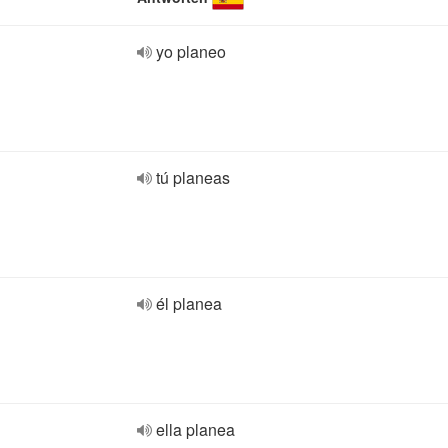
yo planeo
tú planeas
él planea
ella planea