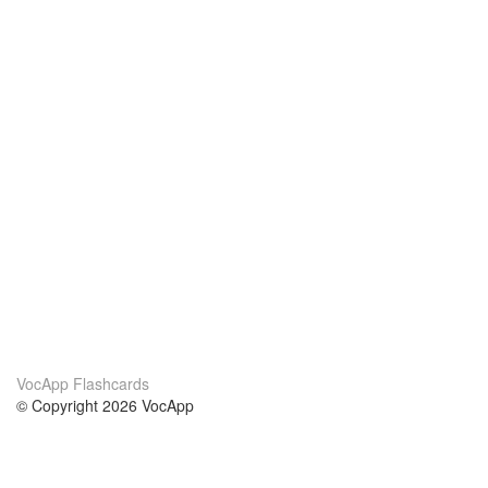
VocApp Flashcards
© Copyright 2026 VocApp
02-798 Mielczarskiego 8/58
Warsaw, Poland (EU)