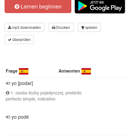
Lernen beginnen
mp3 downloaden
Drucken
spielen
überprüfen
Frage
Antworten
yo [podar]
1. osoba liczby pojedynczej, pretérito
perfecto simple, indicativo
yo podé