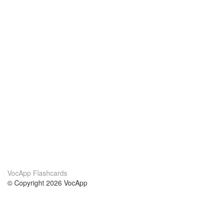
VocApp Flashcards
© Copyright 2026 VocApp
02-798 Mielczarskiego 8/58
Warsaw, Poland (EU)