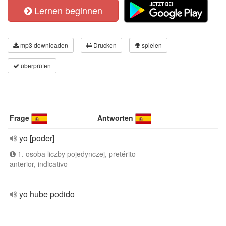
Lernen beginnen
mp3 downloaden
Drucken
spielen
überprüfen
Frage
Antworten
yo [poder]
1. osoba liczby pojedynczej, pretérito
anterior, indicativo
yo hube podido