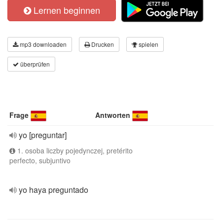
Lernen beginnen
mp3 downloaden
Drucken
spielen
überprüfen
Frage
Antworten
yo [preguntar]
1. osoba liczby pojedynczej, pretérito
perfecto, subjuntivo
yo haya preguntado