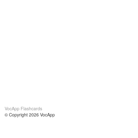
VocApp Flashcards
© Copyright 2026 VocApp
02-798 Mielczarskiego 8/58
Warsaw, Poland (EU)