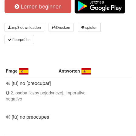
Lernen beginnen
mp3 downloaden
Drucken
spielen
überprüfen
Frage
Antworten
(tú) no [preocupar]
2. osoba liczby pojedynczej, imperativo
negativo
(tú) no preocupes