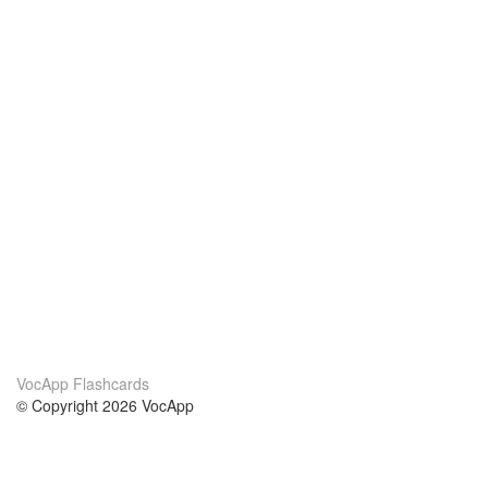
VocApp Flashcards
© Copyright 2026 VocApp
02-798 Mielczarskiego 8/58
Warsaw, Poland (EU)