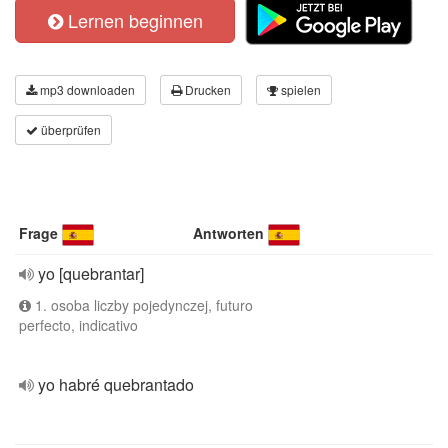
Lernen beginnen
mp3 downloaden
Drucken
spielen
überprüfen
Frage
Antworten
yo [quebrantar]
1. osoba liczby pojedynczej, futuro
perfecto, indicativo
yo habré quebrantado