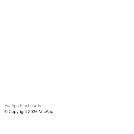
VocApp Flashcards
© Copyright 2026 VocApp
02-798 Mielczarskiego 8/58
Warsaw, Poland (EU)