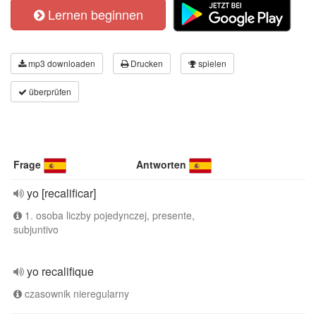
Lernen beginnen
mp3 downloaden
Drucken
spielen
überprüfen
Frage
Antworten
yo [recalificar]
1. osoba liczby pojedynczej, presente,
subjuntivo
yo recalifique
czasownik nieregularny