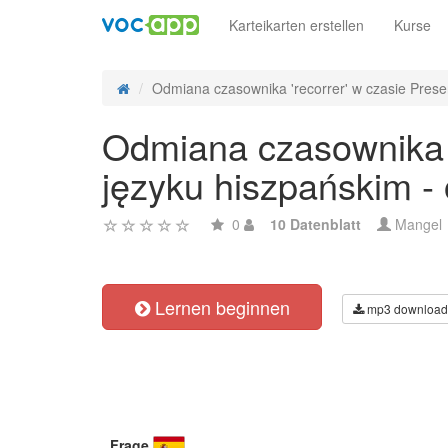
Karteikarten erstellen
Kurse
Odmiana czasownika 'recorrer' w czasie Presen
Odmiana czasownika '
języku hiszpańskim -
0
10 Datenblatt
Mangel
Lernen beginnen
mp3 download
Frage